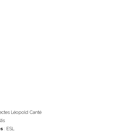
itectes Léopold Canté
tis
es
: ESL